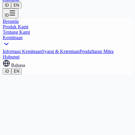
ID
EN
ID
Beranda
Produk Kami
Tentang Kami
Kemitraan
Informasi Kemitraan
Syarat & Ketentuan
Pendaftaran Mitra
Hubungi
Bahasa
ID
EN